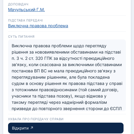
Мачульський Г.М.
Виключна правова проблема
Виключна правова проблеми щодо перегляду 
рішення за нововиявленими обставинами на підставі 
п. 3 ч. 2 ст. 320 ГПК за відсутності преюдиційного 
зв'язку, коли скасована за виключними обставинами 
постанова ВП ВС не мала преюдиційного зв'язку з 
переглядуваним рішенням, але була покладена 
судом в основу рішення як правова підстава у справі 
з тотожними правовідносинами (той самий договір, 
учасники та підстава позову), якщо відмова у 
такому перегляді через надмірний формалізм 
призведе до повторного звернення сторони до ЄСПЛ 
з питання, порушення щодо якого у рішенні ЄСПЛ 
проти України вже встановлено.
Відкрити ↗