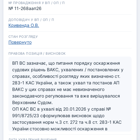
права, що обґрунтовує допуск касаційної скарги до 
ВП ВС з метою забезпечення єдності судової 
№ 11-268аап26
практики, так як відсутність механізму касаційного 
перегляду у справах, що вирішуються за правилами 
Кривенда О.В.
ст. 283-1 КАС України, в поєднанні з обмеженими 
строками розгляду та специфічним стандартом 
«переваги доказів», створює реальну загрозу 
Повернуто
порушення ст. 6 Конвенції.

Виключна правова проблема полягає в тому, що 
незначна кількість рішень свідчить про винятковий 
ВП ВС зазначає, що питання порядку оскарження 
характер спорів і відсутність сформованої стабільної 
судових рішень ВАКС, ухвалених / постановлених у 
судової практики, а приписи ч. 5 ст. 242 КАС та ч. 6 
справах, особливості розгляду яких визначено ст. 
ст. 13 Закону України «Про судоустрій і статус 
283-1 КАС України, а також ухвал та постанов АП 
суддів» обмежують повноваження колегії суддів ВС 
ВАКС у цих справах не має невизначеного 
вирішити порушене в цій справі питання 
законодавчого регулювання та вже вирішувалося 
процесуальної помилки Апеляційної палати Вищого 
Верховним Судом.

антикорупційного суду, оскільки це не відповідає 
ОП КАС ВС в ухвалі від 20.01.2026 у справі № 
висновкам ОП КАС ВС, викладеним у постанові від  
991/8725/23 сформулював висновок щодо 
20.01.2026 усправі № 991/8725/23, а сформована 
застосування норм ч.3 ст. 272 та ч.8 ст. 283-1 КАС 
КАС ВС практика наразі перешкоджає усунути 
України стосовно можливості оскарження в 
процесуальні недоліки, допущені судом першої 
касаційному порядку судових рішень АП ВАКС,  
інстанції у цій справі, як в апеляційному так і в 