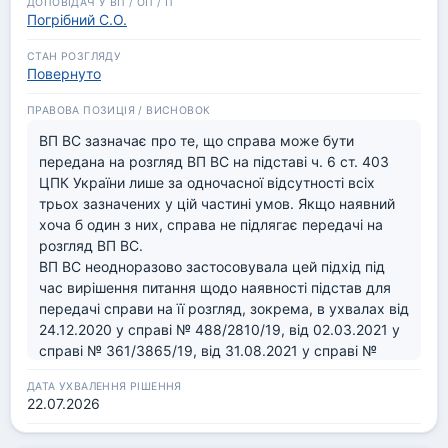
Погрібний С.О.
Повернуто
ВП ВС зазначає про те, що справа може бути 
передана на розгляд ВП ВС на підставі ч. 6 ст. 403 
ЦПК України лише за одночасної відсутності всіх 
трьох зазначених у цій частині умов. Якщо наявний 
хоча б один з них, справа не підлягає передачі на 
розгляд ВП ВС.

ВП ВС неодноразово застосовувала цей підхід під 
час вирішення питання щодо наявності підстав для 
передачі справи на її розгляд, зокрема, в ухвалах від 
24.12.2020 у справі № 488/2810/19, від 02.03.2021 у 
справі № 361/3865/19, від 31.08.2021 у справі № 
761/3726/19, від 08.09.2021 у справі № 922/3322/20, 
від 22.09.2021 у справі № 335/6684/19, від 
22.07.2026
29.09.2021 у справі № 760/10469/20, від 06.10.2021 
у справі № 757/40434/20, від 30.11.2021 листопада 