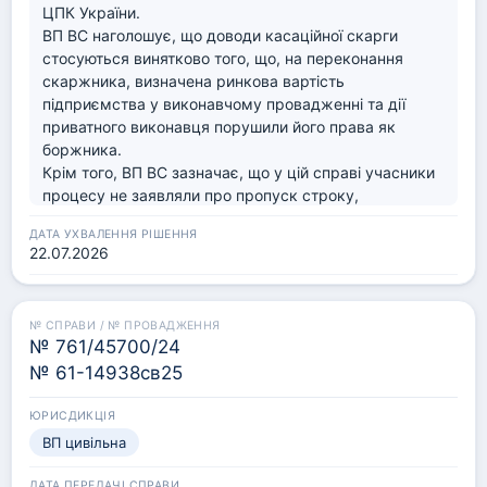
ЦПК України.

ВП ВС наголошує, що доводи касаційної скарги 
стосуються винятково того, що, на переконання 
скаржника, визначена ринкова вартість 
підприємства у виконавчому провадженні та дії 
приватного виконавця порушили його права як 
боржника.

Крім того, ВП ВС зазначає, що у цій справі учасники 
процесу не заявляли про пропуск строку, 
визначеного з ч.5 ст. 57 Закону № 1404-VIII, тому 
суди не надавали цьому питанню правової оцінки. У 
22.07.2026
цьому полягає її істотна відмінність від 
господарських справ № 916/302/16 та № 
927/987/24, висновки в яких колегія суддів КЦС 
пропонує переглянути.

№ 761/45700/24
Отже, ініційоване колегією суддів КЦС питання про 
№ 61-14938св25
формування правового висновку щодо зазначеної 
норми права знаходиться поза межами предмета 
касаційного провадження, а підстав для виходу за 
ВП цивільна
межі доводів касаційної скарги ВП ВС не 
встановлено.