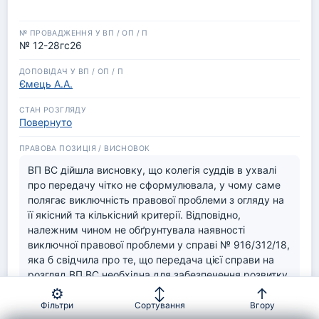
№ 12-28гс26
Ємець А.А.
Повернуто
ВП ВС дійшла висновку, що колегія суддів в ухвалі 
про передачу чітко не сформулювала, у чому саме 
полягає виключність правової проблеми з огляду на 
її якісний та кількісний критерії. Відповідно, 
належним чином не обґрунтувала наявності 
виключної правової проблеми у справі № 916/312/18, 
яка б свідчила про те, що передача цієї справи на 
розгляд ВП ВС необхідна для забезпечення розвитку 
права та формування єдиної правозастосовчої 
⚙
↕
↑
практики, внаслідок чого підстава для передачі 
Фільтри
Сортування
Вгору