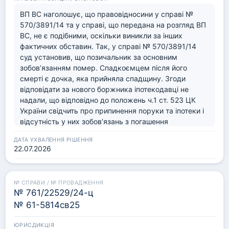
ВП ВС наголошує, що правовідносини у справі № 
570/3891/14 та у справі, що передана на розгляд ВП 
ВС, не є подібними, оскільки виникли за інших 
фактичних обставин. Так, у справі № 570/3891/14 
суд установив, що позичальник за основним 
зобов’язанням помер. Спадкоємцем після його 
смерті є дочка, яка прийняла спадщину. Згоди 
відповідати за нового боржника іпотекодавці не 
надали, що відповідно до положень ч.1 ст. 523 ЦК 
України свідчить про припинення поруки та іпотеки і 
відсутність у них зобов’язань з погашення 
заборгованості за кредитним договором, у тому 
числі за рахунок предмета іпотеки.

22.07.2026
За таких фактичних обставин справи суд вказав, що 
твердження про те, що ч.1 ст. 523 ЦК України не 
поширюється на випадки заміни боржника при 
спадкуванні не є достатньо обґрунтованим і таким, 
№ 761/22529/24-ц
що дозволяє зробити законний виняток з випадків 
№ 61-5814св25
правонаступництва боржника, які за правилами ст. 
523 ЦК України можуть бути підставою для 
припинення поруки чи застави (п.п. 10.6, 10.7 