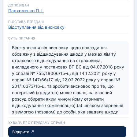
правочинів не вчиняється, то саме таке рішення слід 
вважати правочином для застосування приписів 
Пархоменко П. І.
статті 206-2 КК України.
Відступлення від висновку
Відступлення від висновку щодо покладання 
обов'язку з відшкодування шкоди у межах ліміту 
страхового відшкодування на страховика, 
викладеного у постановах ВП ВС від 04.07.2018 року 
у справі № 755/18006/15-ц, від 14.12.2021 року у 
справі № 147/66/17, від 22.02.2022 року у справі № 
201/16373/16-ц, та зробити висновок про те, що 
потерпілий (кредитор) може вільно, на власний 
розсуд обирати яким чином йому отримати 
відшкодування (компенсацію):(а) шляхом звернення 
з вимогою (позовом) до особи, яка завдала шкоди 
(боржника), про відшкодування цієї шкоди;(б) чи то 
шляхом звернення з заявою (позовом) до 
страховика, в якого застрахована цивільна 
Відкрити ↗