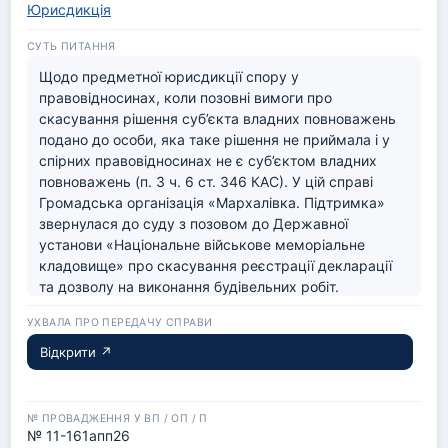
Юрисдикція
Щодо предметної юрисдикції спору у 
правовідносинах, коли позовні вимоги про 
скасування рішення суб’єкта владних повноважень 
подано до особи, яка таке рішення не приймала і у 
спірних правовідносинах не є суб’єктом владних 
повноважень (п. 3 ч. 6 ст. 346 КАС). У цій справі 
Громадська організація «Мархалівка. Підтримка» 
звернулася до суду з позовом до Державної 
установи «Національне військове меморіальне 
кладовище» про скасування реєстрації декларації 
та дозволу на виконання будівельних робіт.
Відкрити ↗
№ 11-161апп26