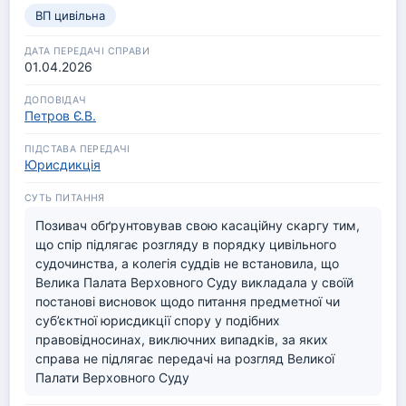
ВП цивільна
постанови ВП ВС від 04.07.2023 у справі № 
570/3891/14).

У справі, яка передана на розгляд ВП ВС, 
01.04.2026
встановлено, що після смерті боржника за 
кредитним договором його заміна на спадкоємців 
фактично не відбулася, оскільки спадкоємці 
Петров Є.В.
Пенькного О. В. (батько, мати, дружина, донька) заяв 
про прийняття спадщини до нотаріальної контори не 
Юрисдикція
подавали, жодного майна, у тому числі нерухомого, 
у спадщину не отримували. Даних про те, що 
відбулась заміна боржника у зобов’язанні у зв`язку з 
Позивач обґрунтовував свою касаційну скаргу тим, 
прийняттям спадщини після смерті Пенькного О. В., 
що спір підлягає розгляду в порядку цивільного 
суди не встановили.
судочинства, а колегія суддів не встановила, що 
Велика Палата Верховного Суду викладала у своїй 
постанові висновок щодо питання предметної чи 
суб’єктної юрисдикції спору у подібних 
правовідносинах, виключних випадків, за яких 
справа не підлягає передачі на розгляд Великої 
Палати Верховного Суду