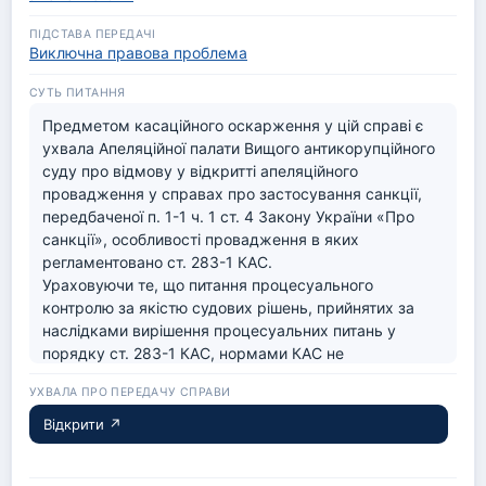
Виключна правова проблема
Предметом касаційного оскарження у цій справі є 
ухвала Апеляційної палати Вищого антикорупційного 
суду про відмову у відкритті апеляційного 
провадження у справах про застосування санкції, 
передбаченої п. 1-1 ч. 1 ст. 4 Закону України «Про 
санкції», особливості провадження в яких 
регламентовано ст. 283-1 КАС.

Ураховуючи те, що питання процесуального 
контролю за якістю судових рішень, прийнятих за 
наслідками вирішення процесуальних питань у 
порядку ст. 283-1 КАС, нормами КАС не 
врегульоване, а імперативний припис ст. 283-1 КАС 
щодо заборони оскарження судових рішень в 
касаційному порядку стосується виключно 
Відкрити ↗
постанов, а не ухвал суду, Верховний Суд уважає, 
що ця справа має виняткове значення для розвитку 