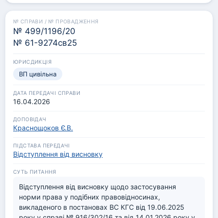
порушувалося та судами попередніх інстанцій не 
досліджувалося як самостійна правова проблема.

Зважаючи на неподібність правовідносин та 
№ 499/1196/20
недотримання вимог ч.6 ст.346 КАС України, ВП ВС 
№ 61-9274св25
не вбачає передбачених зазначеною нормою підстав 
для передачі цієї справи на її розгляд.
ВП цивільна
16.04.2026
Краснощоков Є.В.
Відступлення від висновку
Відступлення від висновку щодо застосування 
норми права у подібних правовідносинах, 
викладеного в постановах ВС КГС від 19.06.2025 
року у справі № 916/302/16 та від 14.01.2026 року у 