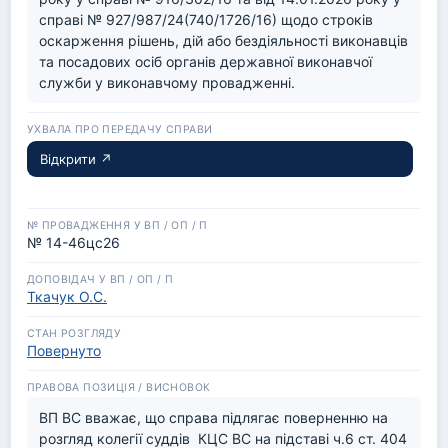
cправі № 927/987/24(740/1726/16) щодо строків 
оскарження рішень, дій або бездіяльності виконавців 
та посадових осіб органів державної виконавчої 
служби у виконавчому провадженні.
Відкрити ↗
№ 14-46цс26
Ткачук О.С.
Повернуто
ВП ВС вважає, що справа підлягає поверненню на 
розгляд колегії суддів  КЦС ВС на підставі ч.6 ст. 404 