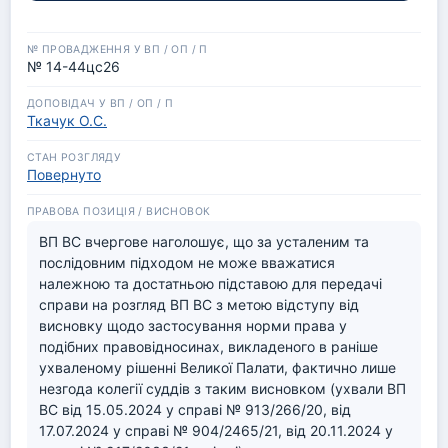
відповідальність особи, яка завдала шкоди.У разі 
якщо (потерпілий) кредитор отримав все 
відшкодування від боржника, то боржник набуває 
право вимоги до своєї страхової компанії, з якою він 
№ 14-44цс26
уклав договір страхування.
Ткачук О.С.
Повернуто
ВП ВС вчергове наголошує, що за усталеним та 
послідовним підходом не може вважатися 
належною та достатньою підставою для передачі 
справи на розгляд ВП ВС з метою відступу від 
висновку щодо застосування норми права у 
подібних правовідносинах, викладеного в раніше 
ухваленому рішенні Великої Палати, фактично лише 
незгода колегії суддів з таким висновком (ухвали ВП 
ВС від 15.05.2024 у справі № 913/266/20, від 
17.07.2024 у справі № 904/2465/21, від 20.11.2024 у 