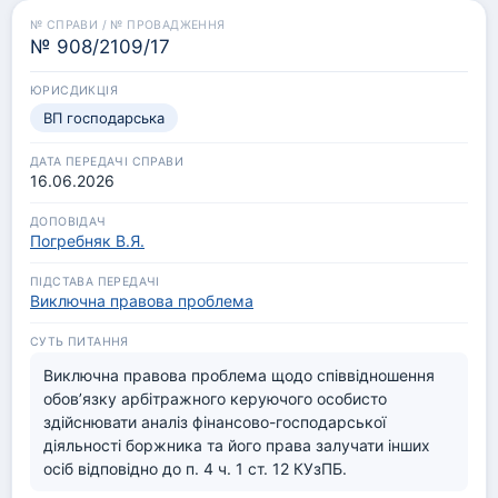
2021 року у справі № 758/169/21 та інших.

ВП ВС, оцінюючи наявність другої умови, визначеної 
№ 908/2109/17
п. 2 ч. 6 ст. 403 ЦПК України, звертає увагу, що у 
касаційній скарзі не міститься посилань на існування  
суперечливої практики касаційних судів у складі 
ВП господарська
Верховного Суду інших юрисдикцій у справах з 
подібними підставами та предметом позову в 
подібних правовідносинах. Втім колегія суддів в 
16.06.2026
ухвалі про передачу справи на розгляд ВП ВС також 
не зазначила про наявність протилежних 
Погребняк В.Я.
взаємовиключних висновків.
Виключна правова проблема
Виключна правова проблема щодо співвідношення 
обов’язку арбітражного керуючого особисто 
здійснювати аналіз фінансово-господарської 
діяльності боржника та його права залучати інших 
осіб відповідно до п. 4 ч. 1 ст. 12 КУзПБ.