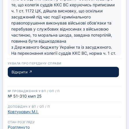
те, що колегія суддів ККС ВС керуючись приписами 
ч. 1 ст. 1172 ЦК, дійшла висновку, що оскільки 
засуджений під час події кримінального 
правопорушення виконував військові обов’язки та 
перебував у службових відносинах з військовою 
частиною, то моральна шкода, завдана потерпілій, 
повинна бути відшкодована

з Державного бюджету України та із засудженого.

На переконання колегії суддів ККС ВС, норма ч. 1 ст. 
1172 ЦК не передбачає покладення обов’язку з 
відшкодування шкоди на державу (як це, наприклад, 
визначено приписами ч. 1 ст. 1174 ЦК), а також не 
Відкрити ↗
передбачає підстави для стягнення відшкодування 
безпосередньо з Державного бюджету України.
№ 51-310 кмп 25
Ковтунович М.І.
Розглянуто