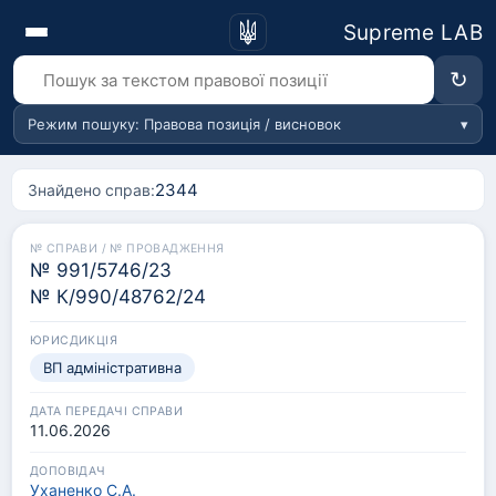
Supreme LAB
↻
🔎
Режим пошуку: Правова позиція / висновок
▾
2344
Знайдено справ:
№ 991/5746/23
№ К/990/48762/24
ВП адміністративна
11.06.2026
Уханенко С.А.