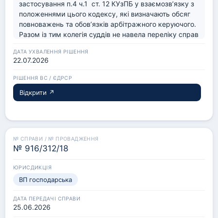
застосування п.4 ч.1  ст. 12 КУзПБ у взаємозв’язку з 
положеннями цього кодексу, які визначають обсяг 
повноважень та обов’язків арбітражного керуючого. 
Разом із тим колегія суддів не навела переліку справ 
господарської чи іншої юрисдикції на підтвердження 
кількісного критерію наявності виключної правової 
22.07.2026
проблеми, а посилання на значну кількість таких 
справ само по собі не свідчить про наявність 
виключної правової проблеми.
Відкрити ↗
№ 916/312/18
ВП господарська
25.06.2026