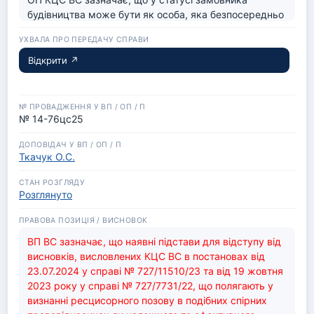
будівництва може бути як особа, яка безпосередньо 
здійснює будівництво, так й інвестор. Разом із цим 
законодавством не забороняється також й 
поєднання в одній особі усіх трьох статусів: 
Відкрити ↗
замовника, забудовника та інвестора.

Таким чином, без чіткого визначення правового 
статусу та правовстановлюючих обставин вибір 
способу захисту може бути неправильним або 
№ 14-76цс25
неефективним, що призведе до відмови у 
задоволенні позову або до неможливості реального 
Ткачук О.С.
відновлення порушених прав. Навпаки, правильно 
встановлений статус дозволяє обрати належний 
спосіб захисту, який буде максимально дієвим і 
Розглянуто
сприятиме повному відновленню порушених 
інтересів у судовому порядку.

Висновок щодо окресленої проблеми також вплине й 
ВП ВС зазначає, що наявні підстави для відступу від 
на оцінку правильності вказівки суду апеляційної 
висновків, висловлених КЦС ВС в постановах від 
інстанції під час розгляду цієї справи про те, що 
23.07.2024 у справі № 727/11510/23 та від 19 жовтня 
саме позов про визнання майнових прав на 
2023 року у справі № 727/7731/22, що полягають у 
нежитлове приміщення (торгове приміщення) 
визнанні ресцисорного позову в подібних спірних 
відновить становище позивача.