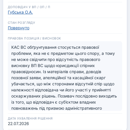
Губська О.А.
Повернуто
КАС ВС обґрунтування стосується правової 
проблеми, яка не є предметом цього спору, а тому 
не може свідчити про відсутність правового 
висновку ВП ВС щодо юрисдикції спірних 
правовідносин. Із матеріалів справи, доводів 
позовної заяви, апеляційної та касаційної скарг 
убачається, що між сторонами відсутній спір щодо 
належності відповідача чи його участі у прийнятті 
оскаржуваних рішень. Позивач послідовно виходить 
із того, що відповідач є суб’єктом владних 
повноважень під призмою адміністративного 
судочинства. Отже, питання про те, чи подано позов 
до особи, яка не приймала оскаржуваного рішення, 
22.07.2026
у цій справі не виникало, сторонами не 