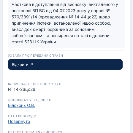
Часткове відступлення від висновку, викладеного у 
постанові ВП ВС від 04.07.2023 року у справі № 
570/3891/14 (провадження № 14-44цс22) щодо 
припинення іпотеки, встановленої іншою особою, 
внаслідок смерті боржника за основним 
зобов`язанням, та поширення на такі відносини 
статті 523 ЦК України
Відкрити ↗
№ 14-26цс26
Білоконь О.В.
Повернуто